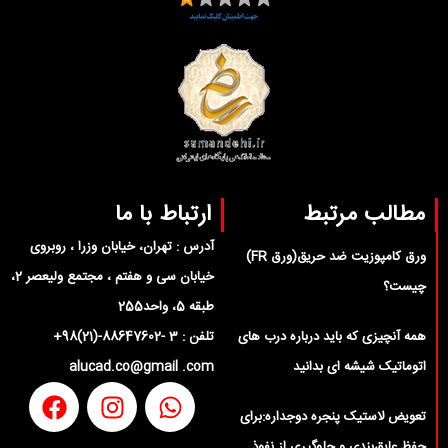
مطالب مرتبط
ارتباط با ما
آدرس : تهران، خیابان وزرا ، روبروی
ورق کامپوزیت ضد حریق(ورق FR)
خیابان سی و هفتم ، مجتمع ولیعصر 2،
چیست؟
طبقه 5، واحد255
همه آنچیزی که باید درباره درب های
تلفن : 3 -88647602-(21)98+
اتوماتیک شیشه ای بدانید
alucad.co@gmail .com
تعویض لاستیک پنجره دوجداره:برای
حفظ عایق‌بندی و جلوگیری از نفوذ