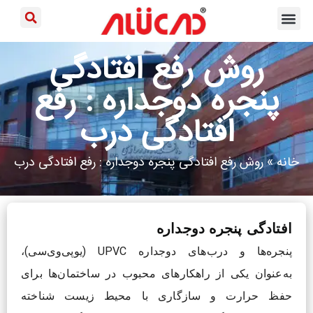
تماس با ما
کاتالوگ ها
واحدهای شرکت
روش رفع افتادگی
پنجره دوجداره : رفع
افتادگی درب
خانه
»
روش رفع افتادگی پنجره دوجداره : رفع افتادگی درب
افتادگی پنجره دوجداره
پنجره‌ها و درب‌های دوجداره UPVC (یو‌پی‌وی‌سی)،
به‌عنوان یکی از راهکارهای محبوب در ساختمان‌ها برای
حفظ حرارت و سازگاری با محیط زیست شناخته