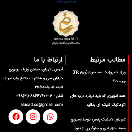
مطالب مرتبط
ارتباط با ما
آدرس : تهران، خیابان وزرا ، روبروی
ورق کامپوزیت ضد حریق(ورق FR)
خیابان سی و هفتم ، مجتمع ولیعصر 2،
چیست؟
طبقه 5، واحد255
همه آنچیزی که باید درباره درب های
تلفن : 3 -88647602-(21)98+
اتوماتیک شیشه ای بدانید
alucad.co@gmail .com
تعویض لاستیک پنجره دوجداره:برای
حفظ عایق‌بندی و جلوگیری از نفوذ